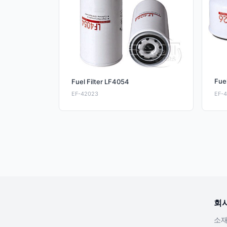
Fuel
Fuel Filter LF4054
EF-42023
EF-
회
소재