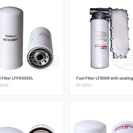
Fuel Filter LF9009 with seating
l Filter LFP4005XL
42029
EF-42027