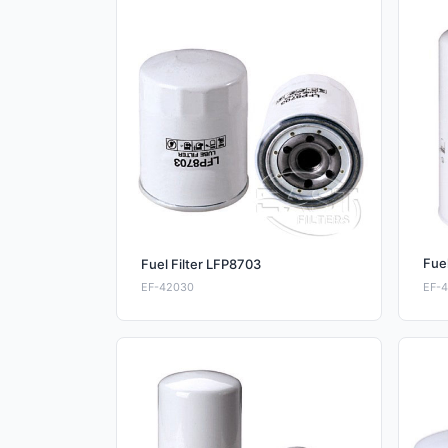
Fue
Fuel Filter LFP8703
EF-42030
EF-