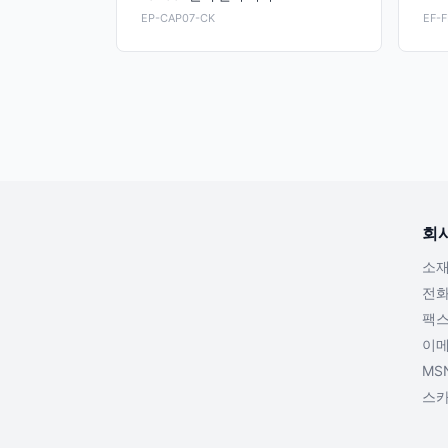
EP-CAP07-CK
EF-
회
소재
전화 
팩스 
이메
MS
스카이