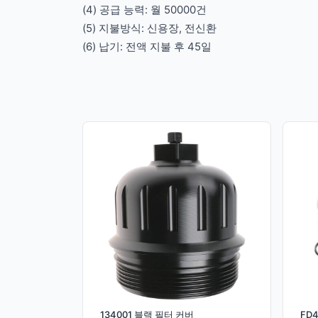
(4) 공급 능력: 월 50000건
(5) 지불방식: 신용장, 전신환
(6) 납기: 전액 지불 후 45일
134001 블랙 필터 커버
FD